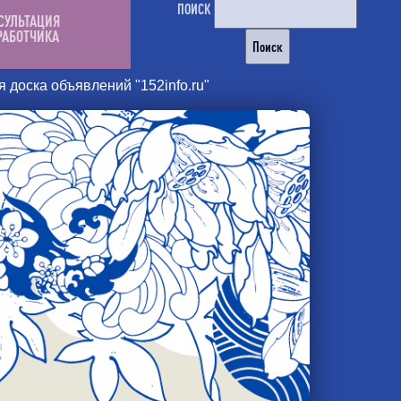
ПОИСК
СУЛЬТАЦИЯ
РАБОТЧИКА
 доска объявлений "152info.ru"