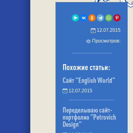
12.07.2015
Просмотров:
Похожие статьи:
Сайт "English World"
12.07.2015
Переделываю сайт-
портфолио "Petrovich
Design"