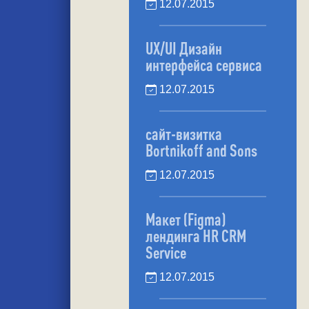
12.07.2015
UX/UI Дизайн
интерфейса сервиса
12.07.2015
сайт-визитка
Bortnikoff and Sons
12.07.2015
Макет (Figma)
лендинга HR CRM
Service
12.07.2015