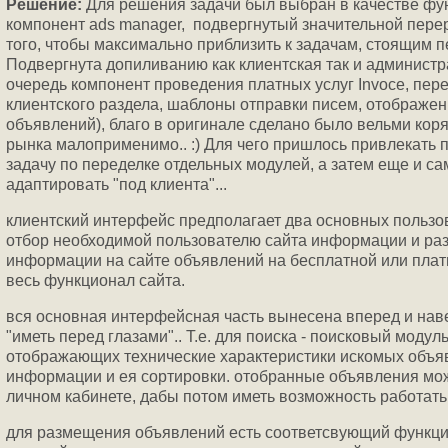
Решение:
Для решения задачи был выбран в качестве фу
компонент ads manager, подвергнутый значительной перер
того, чтобы максимально приблизить к задачам, стоящим п
Подвергнута допиливанию как клиентская так и администр
очередь компонент проведения платных услуг Invoce, пе
клиентского раздела, шаблоны отправки писем, отображе
объявлений), благо в оригинале сделано было вельми коря
рынка малоприменимо.. :) Для чего пришлось привлекать 
задачу по переделке отдельных модулей, а затем еще и са
адаптировать "под клиента"...
клиентский интерфейс предполагает два основных пользов
отбор необходимой пользователю сайта информации и ра
информации на сайте объявлений на бесплатной или платн
весь функционал сайта.
вся основная интерфейсная часть вынесена вперед и наве
"иметь перед глазами".. Т.е. для поиска - поисковый моду
отображающих технические характеристики искомых объя
информации и ея сортировки. отобранные объявления мож
личном кабинете, дабы потом иметь возможность работать 
для размещения объявлений есть соответсвующий функци