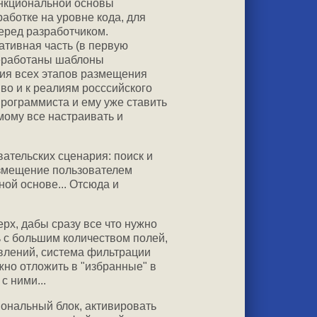
нкциональной основы
аботке на уровне кода, для
еред разработчиком.
ативная часть (в первую
реработаны шаблоны
ния всех этапов размещения
во и к реалиям росссийского
программиста и ему уже ставить
мому все настраивать и
ательских сценария: поиск и
змещение пользователем
ой основе... Отсюда и
рх, дабы сразу все что нужно
ль с большим количеством полей,
влений, система фильтрации
но отложить в "избранные" в
с ними...
ональный блок, активировать