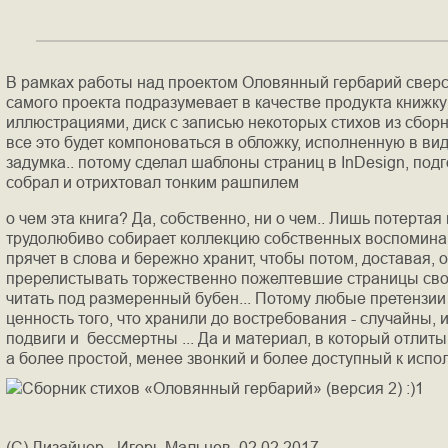
В рамках работы над проектом Оловянный гербарий свер
самого проекта подразумевает в качестве продукта книжку 
иллюстрациями, диск с записью некоторых стихов из сборн
все это будет компоноваться в обложку, исполненную в виде
задумка.. потому сделал шаблоны страниц в
InDesign
, под
собрал и отрихтовал тонким рашпилем
о чем эта книга? Да, собственно, ни о чем.. Лишь потертая
трудолюбиво собирает коллекцию собственных воспоминан
прячет в слова и бережно хранит, чтобы потом, доставая, 
пререлистывать торжественно пожелтевшие страницы своег
читать под размеренный бубен... Потому любые претензии
ценность того, что хранили до востребования - случайны, 
подвиги и бессмертны ... Да и материал, в который отлит
а более простой, менее звонкий и более доступный к испо
(C) Дизайнер - Игорь Мальцев. 02.02.2017