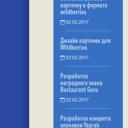
карточку в формате
wildberries
02.02.2017
Дизайн карточек для
Wildberries
02.02.2017
Разработка
наградного знака
Restaurant Guru
02.02.2017
Разработка концепта
упаковки Yaprak