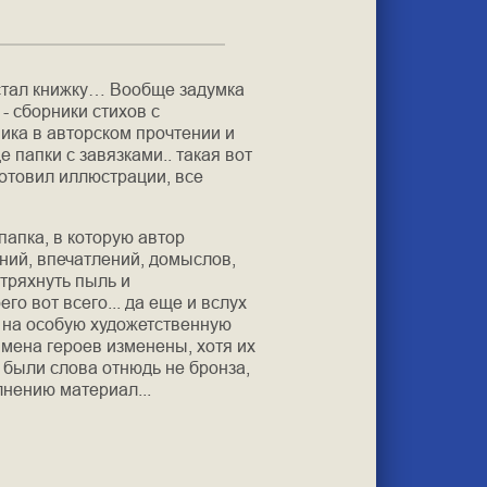
стал книжку… Вообще задумка
- сборники стихов с
ика в авторском прочтении и
 папки с завязками.. такая вот
готовил иллюстрации, все
 папка, в которую автор
ий, впечатлений, домыслов,
отряхнуть пыль и
о вот всего... да еще и вслух
 на особую художетственную
имена героев изменены, хотя их
ы были слова отнюдь не бронза,
лнению материал...