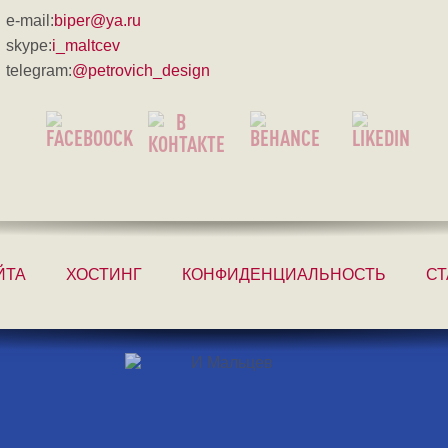
e-mail:
biper@ya.ru
skype:
i_maltcev
telegram:
@petrovich_design
ЙТА
ХОСТИНГ
КОНФИДЕНЦИАЛЬНОСТЬ
СТ