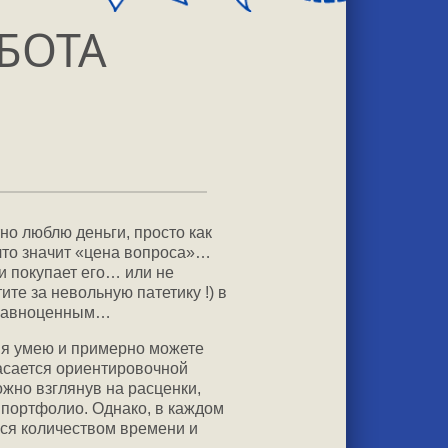
БОТА
но люблю деньги, просто как
ю что значит «цена вопроса»…
и покупает его… или не
те за невольную патетику !) в
т равноценным…
 я умею и примерно можете
касается ориентировочной
ожно взглянув на расценки,
 портфолио. Однако, в каждом
ься количеством времени и