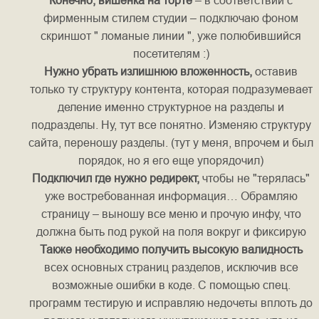
Конечно, вишенка на торте
– в соответствии с
фирменным стилем студии – подключаю фоном
скриншот " ломаные линии ", уже полюбившийся
посетителям :)
Нужно убрать излишнюю вложенность,
оставив
только ту структуру контента, которая подразумевает
деление именно структурное на разделы и
подразделы. Ну, тут все понятно. Изменяю структуру
сайта, переношу разделы. (тут у меня, впрочем и был
порядок, но я его еще упорядочил)
Подключил где нужно редирект,
чтобы не "терялась"
уже востребованная информация… Обрамляю
страницу – выношу все меню и прочую инфу, что
должна быть под рукой на поля вокруг и фиксирую
Также необходимо получить высокую валидность
всех основных страниц разделов, исключив все
возможные ошибки в коде. С помощью спец.
программ тестирую и исправляю недочеты вплоть до